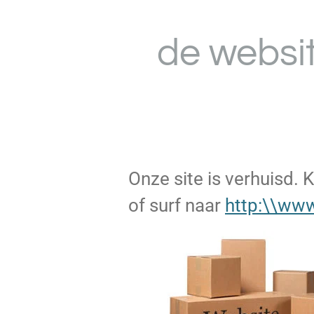
Ga
direct
de websi
naar
de
hoofdinhoud
Onze site is verhuisd. 
of surf naar
http:\\www