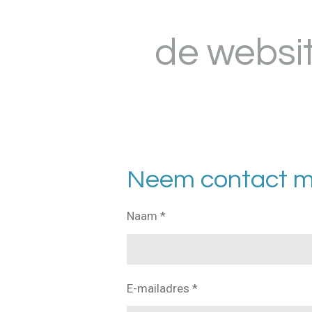
Ga
direct
de websi
naar
de
hoofdinhoud
Neem contact m
Naam *
E-mailadres *